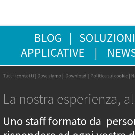
BLOG
|
SOLUZIONI
APPLICATIVE
|
NEWS
Tutti i contatti
|
Dove siamo
|
Download
|
P
olitica sui cookie
|
N
La nostra esperienza, al
Uno staff formato da person