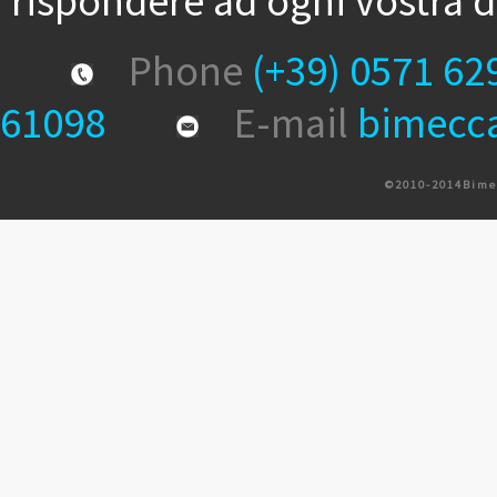
rispondere ad ogni vostra
Phone
(+39) 0571 62
61098
E-mail
bimecc
© 2 0 1 0 - 2 0 1 4 B i m e c 