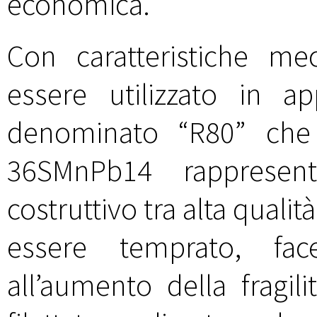
economica.
Con caratteristiche me
essere utilizzato in appl
denominato “R80” che 
36SMnPb14 rapprese
costruttivo tra alta qualit
essere temprato, fa
all’aumento della fragi