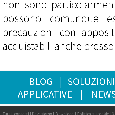
non sono particolarment
possono comunque ess
precauzioni con appositi 
acquistabili anche press
BLOG
|
SOLUZIONI
APPLICATIVE
|
NEWS
Tutti i contatti
|
Dove siamo
|
Download
|
P
olitica sui cookie
|
N