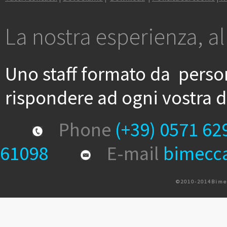
La nostra esperienza, al
Uno staff formato da person
rispondere ad ogni vostra
Phone
(+39) 0571 62
61098
E-mail
bimecc
© 2 0 1 0 - 2 0 1 4 B i m e c 