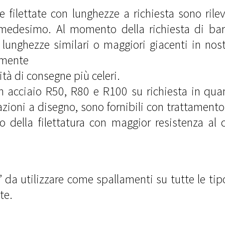
rre filettate con lunghezze a richiesta sono rile
no medesimo. Al momento della richiesta di ba
i lunghezze similari o maggiori giacenti in n
amente
ità di consegne più celeri.
 in acciaio R50, R80 e R100 su richiesta in qua
azioni a disegno, sono fornibili con trattamento
lo della filettatura con maggior resistenza al 
” da utilizzare come spallamenti su tutte le tip
te.