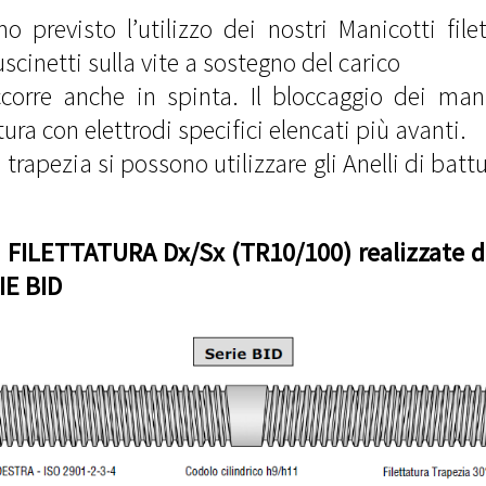
mo previsto l’utilizzo dei nostri Manicotti fi
scinetti sulla vite a sostegno del carico
corre anche in spinta. Il bloccaggio dei mani
ra con elettrodi specifici elencati più avanti.
a trapezia si possono utilizzare gli Anelli di bat
FILETTATURA Dx/Sx (TR10/100) realizzate da
IE BID