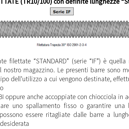
ATE (TR10/100) con definite lunghezze “St
nte filettate “STANDARD” (serie “IF”) è quella
el nostro magazzino. Le presenti barre sono m
tipo dell’utilizzo a cui vengono destinate, eff
do
ABI oppure anche accoppiate con chiocciola in a
creare uno spallamento fisso o garantire una 
 possono essere ritagliate dalle barre a lun
a desiderata