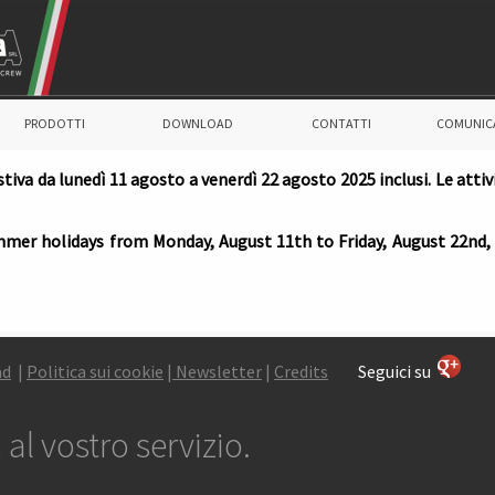
PRODOTTI
DOWNLOAD
CONTATTI
COMUNIC
stiva da lunedì 11 agosto a venerdì 22 agosto 2025 inclusi. Le att
mmer holidays from Monday, August 11th to Friday, August 22nd, 2
ad
|
P
olitica sui cookie
|
Newsletter
|
Credits
Seguici su
al vostro servizio.