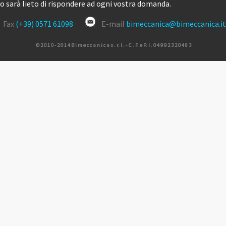
 sarà lieto di rispondere ad ogni vostra domanda.
Fax
(+39) 0571 61098
E-mail
bimeccanica@bimeccanica.it
© 2 0 1 0 - 2 0 1 4 B i m e c c a n i c a s . r. l . - C . F. e P. I . 0 4 9 9 2 3 2 0 4 8 3